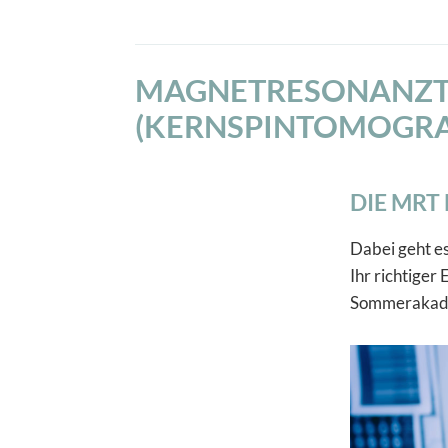
MAGNETRESONANZ
(KERNSPINTOMOGRAP
DIE MRT 
Dabei geht es
Ihr richtiger
Sommerakad