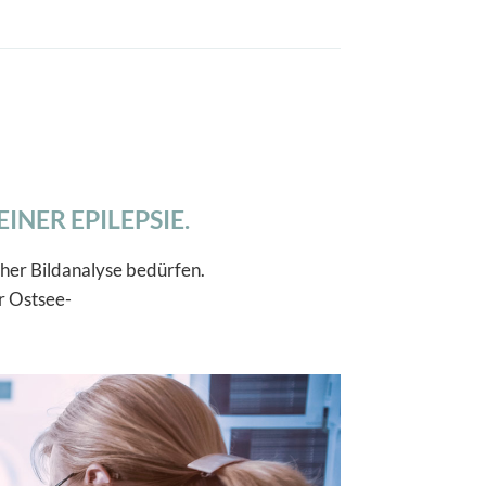
INER EPILEPSIE.
cher Bildanalyse bedürfen.
er Ostsee-